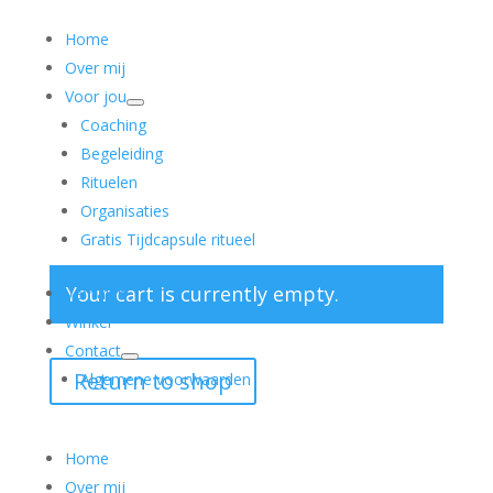
Home
Over mij
Voor jou
Coaching
Begeleiding
Rituelen
Organisaties
Gratis Tijdcapsule ritueel
Your cart is currently empty.
Verhalen
Winkel
Contact
Return to shop
Algemene voorwaarden
Home
Over mij