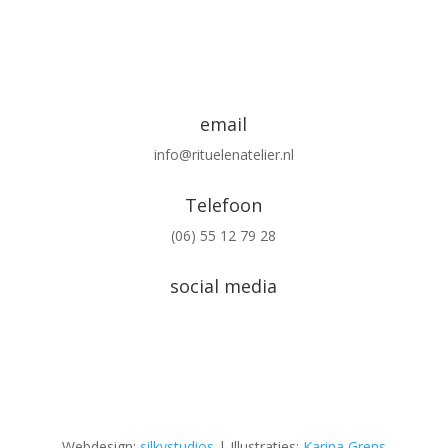
Start de magie
email
info@rituelenatelier.nl
Telefoon
(06) 55 12 79 28
social media
Webdesign:
silkystudios
| Illustraties:
Karina Grens