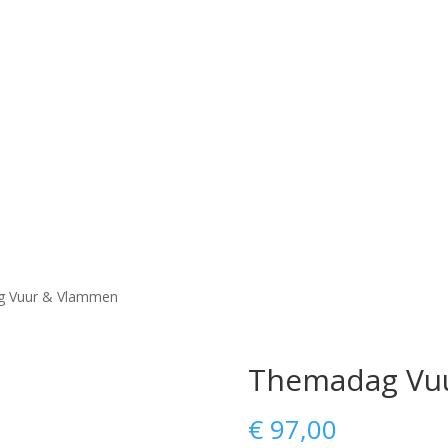
g Vuur & Vlammen
Themadag Vu
€
97,00