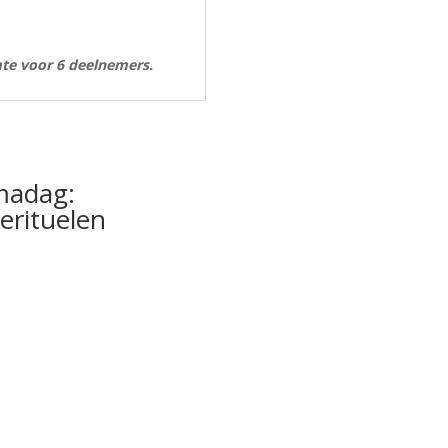
mte voor 6 deelnemers.
madag:
ierituelen