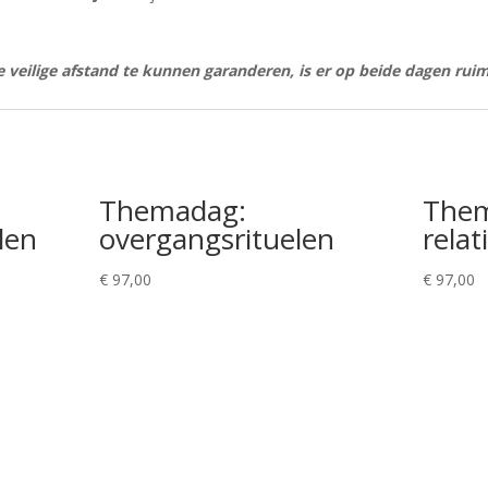
 veilige afstand te kunnen garanderen, is er op beide dagen rui
Themadag:
The
len
overgangsrituelen
relat
€
97,00
€
97,00