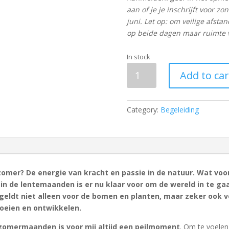
aan of je je inschrijft voor zo
juni. Let op: om veilige afsta
op beide dagen maar ruimte 
In stock
Themadag
Add to car
Vuur
&
Vlammen
Category:
Begeleiding
quantity
 zomer?
De energie van kracht en passie in de natuur. Wat vo
in de lentemaanden is er nu klaar voor om de wereld in te gaa
ldt niet alleen voor de bomen en planten, maar zeker ook vo
oeien en ontwikkelen.
zomermaanden is voor mij altijd een peilmoment
. Om te voelen