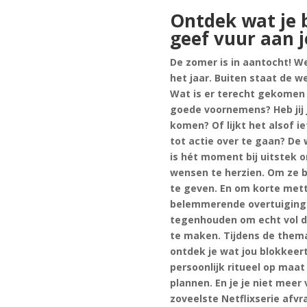
Ontdek wat je 
geef vuur aan 
De zomer is in aantocht! We 
het jaar. Buiten staat de were
Wat is er terecht gekomen 
goede voornemens? Heb jij j
komen? Of lijkt het alsof i
tot actie over te gaan? De
is hét moment bij uitstek 
wensen te herzien. Om ze bi
te geven. En om korte met
belemmerende overtuiginge
tegenhouden om echt vol d
te maken. Tijdens de them
ontdek je wat jou blokkeer
persoonlijk ritueel op maat
plannen. En je je niet meer 
zoveelste Netflixserie afvr