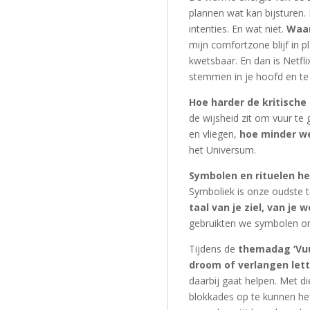
plannen wat kan bijsturen.
intenties. En wat niet.
Waar
mijn comfortzone blijf in p
kwetsbaar. En dan is Netflix
stemmen in je hoofd en te
Hoe harder de kritische
de wijsheid zit om vuur t
en vliegen,
hoe minder we
het Universum.
Symbolen en rituelen h
Symboliek is onze oudste ta
taal van je ziel, van je 
gebruikten we symbolen o
Tijdens de
themadag ‘Vu
droom of verlangen lette
daarbij gaat helpen. Met di
blokkades op te kunnen hef