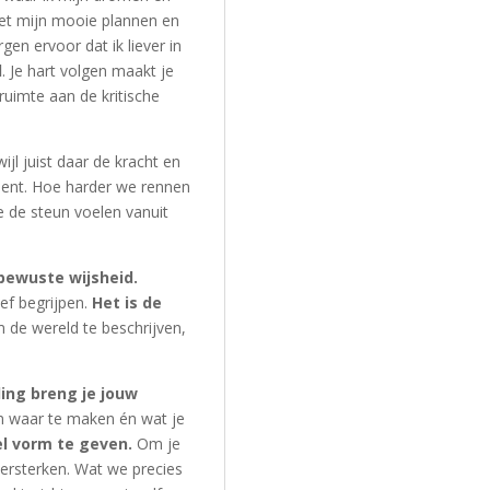
met mijn mooie plannen en
en ervoor dat ik liever in
d
. Je hart volgen maakt je
ruimte aan de kritische
ijl juist daar de kracht en
bent. Hoe harder we rennen
de steun voelen vanuit
bewuste wijsheid.
ief begrijpen.
Het is de
 de wereld te beschrijven,
ing breng je jouw
om waar te maken én wat je
el vorm te geven.
Om je
ersterken. Wat we precies