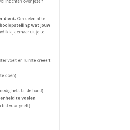
l inzichten over jezelf
r dient.
Om delen af te
boolopstelling wat jouw
 Ik kijk ernaar uit je te
chter voelt en ruimte creëert
n te doen)
nodig hebt bij de hand)
enheid te voelen
 tijd voor geeft)