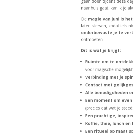
gaan doen tijdens deze dag
naar huis gaat, kan ik je al
De
magie van juni is he
laten sterven, zodat iets n
onderbewuste je te vert
ontmoeten!
Dit is wat je krijgt:
Ruimte om te ontdekk
voor magische mogelijk
Verbinding met je spi
Contact met gelijkge
Alle benodigdheden en
Een moment om even b
(precies dat wat je steed
Een prachtige, inspire
Koffie, thee, lunch en
Een ritueel op maat sp