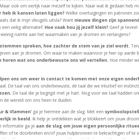
 Maar ook om eerlijk naar mezelf te kijken. Naar wat ik gedaan heb 
 heb ik kansen laten liggen?
Welke overtuigingen en patronen zorg
laats dat ik mijn vleugels uitsla? Want
nieuwe dingen zijn spannen
 een veilig alternatief.
Hoe vaak hou jij jezelf klein?
Geef je teveel 
 weinig ruimte aan het waarmaken van je dromen en verlangens?
 stemmen spreken, hoe zachter de stem van je ziel wordt.
Terw
e geven aan je dromen. Om waar te maken waarvoor je hier op aarde 
 horen wat ons onderbewuste ons wil vertellen.
Hoe minder we 
elpen ons om weer in contact te komen met onze eigen onder
al. De taal van ons onderbewuste, de taal die we intuïtief en instinct
wezen.
De taal die je begrijpt met je hart. Nog voor we taal hadden om
m de wereld om ons heen te duiden.
ur & Vlammen’
ga je hiermee aan de slag. Met een
symboolopstell
rlijk in beeld
. Ik help je ontdekken wat je blokkeert om jouw dro
e informatie ga je
aan de slag om jouw eigen persoonlijke ritue
fen of te doorbreken en/of jouw hulpbronnen te bekrachtigen of te v