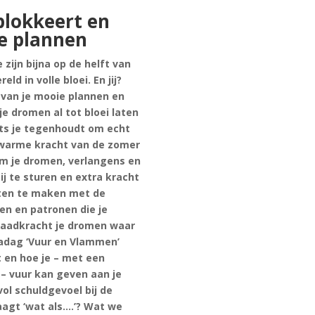
blokkeert en
je plannen
zijn bijna op de helft van
ld in volle bloei. En jij?
van je mooie plannen en
e dromen al tot bloei laten
ets je tegenhoudt om echt
 warme kracht van de zomer
om je dromen, verlangens en
j te sturen en extra kracht
ten te maken met de
n en patronen die je
aadkracht je dromen waar
adag ‘Vuur en Vlammen’
t en hoe je – met een
 – vuur kan geven aan je
vol schuldgevoel bij de
aagt ‘wat als….’? Wat we